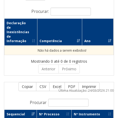
Procurar:
Declaração
de
Inexistências
de
Informação
Competência
Ano
Não há dados a serem exibidos!
Mostrando 0 até 0 de 0 registros
Anterior
Próximo
Copiar
CSV
Excel
PDF
Imprimir
Última Atualização: 24/03/2026 21:00
Procurar
Sequencial
Nº Processo
Nº Instrumento