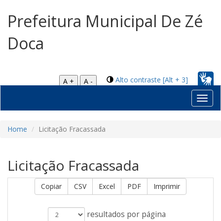
Prefeitura Municipal De Zé
Doca
Alto contraste [Alt + 3]
A +
A -
Toggl
navig
Home
Licitação Fracassada
Licitação Fracassada
Copiar
CSV
Excel
PDF
Imprimir
resultados por página