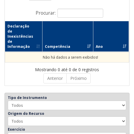
Procurar:
Declaração
de
Inexistências
de
Informação
Competência
Ano
Não há dados a serem exibidos!
Mostrando 0 até 0 de 0 registros
Anterior
Próximo
Tipo de Instrumento
Origem do Recurso
Exercício