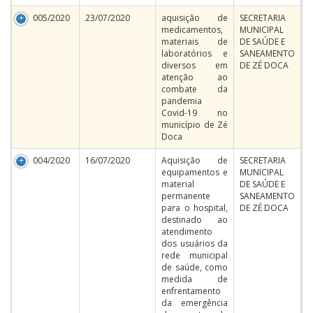
005/2020
23/07/2020
aquisição de
SECRETARIA
medicamentos,
MUNICIPAL
materiais de
DE SAÚDE E
laboratórios e
SANEAMENTO
diversos em
DE ZÉ DOCA
atenção ao
combate da
pandemia
Covid-19 no
município de Zé
Doca
004/2020
16/07/2020
Aquisição de
SECRETARIA
equipamentos e
MUNICIPAL
material
DE SAÚDE E
permanente
SANEAMENTO
para o hospital,
DE ZÉ DOCA
destinado ao
atendimento
dos usuários da
rede municipal
de saúde, como
medida de
enfrentamento
da emergência