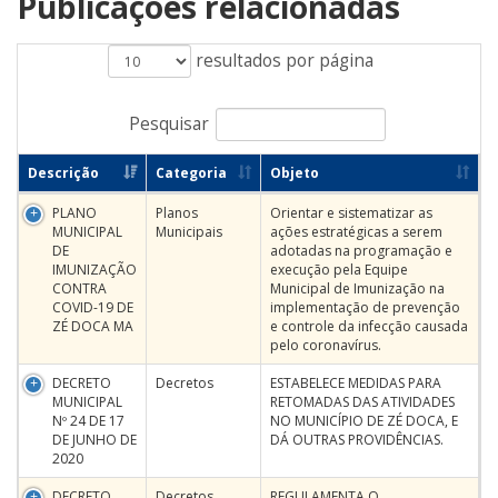
Publicações relacionadas
resultados por página
Pesquisar
Descrição
Categoria
Objeto
PLANO
Planos
Orientar e sistematizar as
MUNICIPAL
Municipais
ações estratégicas a serem
DE
adotadas na programação e
IMUNIZAÇÃO
execução pela Equipe
CONTRA
Municipal de Imunização na
COVID-19 DE
implementação de prevenção
ZÉ DOCA MA
e controle da infecção causada
pelo coronavírus.
DECRETO
Decretos
ESTABELECE MEDIDAS PARA
MUNICIPAL
RETOMADAS DAS ATIVIDADES
Nº 24 DE 17
NO MUNICÍPIO DE ZÉ DOCA, E
DE JUNHO DE
DÁ OUTRAS PROVIDÊNCIAS.
2020
DECRETO
Decretos
REGULAMENTA O