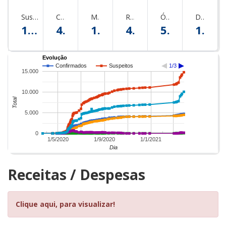
Suspeitos
Confirmados
Monitorados
Recuperados
Óbitos
Descartados
14789
4727
177
4493
57
10062
Evolução
Confirmados
Suspeitos
1/3
15.000
10.000
Total
5.000
0
1/5/2020
1/9/2020
1/1/2021
Dia
Receitas / Despesas
Clique aqui, para visualizar!