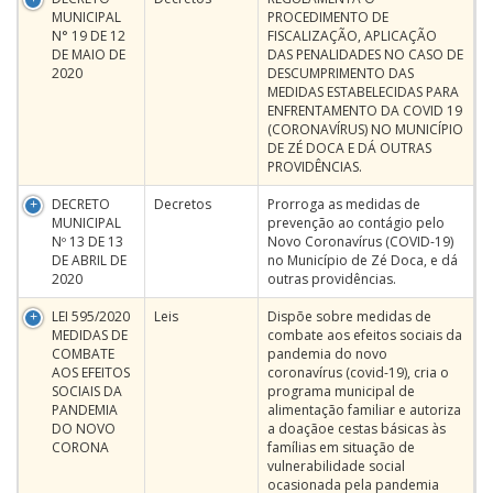
MUNICIPAL
PROCEDIMENTO DE
N° 19 DE 12
FISCALIZAÇÃO, APLICAÇÃO
DE MAIO DE
DAS PENALIDADES NO CASO DE
2020
DESCUMPRIMENTO DAS
MEDIDAS ESTABELECIDAS PARA
ENFRENTAMENTO DA COVID 19
(CORONAVÍRUS) NO MUNICÍPIO
DE ZÉ DOCA E DÁ OUTRAS
PROVIDÊNCIAS.
DECRETO
Decretos
Prorroga as medidas de
MUNICIPAL
prevenção ao contágio pelo
Nº 13 DE 13
Novo Coronavírus (COVID-19)
DE ABRIL DE
no Município de Zé Doca, e dá
2020
outras providências.
LEI 595/2020
Leis
Dispõe sobre medidas de
MEDIDAS DE
combate aos efeitos sociais da
COMBATE
pandemia do novo
AOS EFEITOS
coronavírus (covid-19), cria o
SOCIAIS DA
programa municipal de
PANDEMIA
alimentação familiar e autoriza
DO NOVO
a doaçãoe cestas básicas às
CORONA
famílias em situação de
vulnerabilidade social
ocasionada pela pandemia