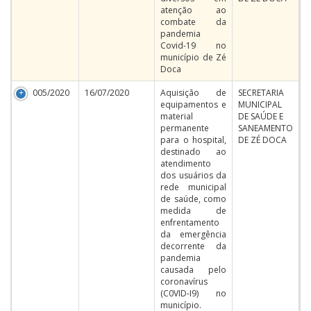
atenção ao
combate da
pandemia
Covid-19 no
município de Zé
Doca
005/2020
16/07/2020
Aquisição de
SECRETARIA
equipamentos e
MUNICIPAL
material
DE SAÚDE E
permanente
SANEAMENTO
para o hospital,
DE ZÉ DOCA
destinado ao
atendimento
dos usuários da
rede municipal
de saúde, como
medida de
enfrentamento
da emergência
decorrente da
pandemia
causada pelo
coronavírus
(C0VID-I9) no
município.