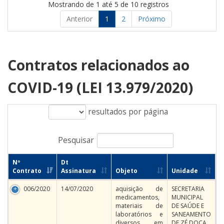
Mostrando de 1 até 5 de 10 registros
Anterior
1
2
Próximo
Contratos relacionados ao
COVID-19 (LEI 13.979/2020)
resultados por página
Pesquisar
Nº
Dt
Contrato
Assinatura
Objeto
Unidade
006/2020
14/07/2020
aquisição de
SECRETARIA
medicamentos,
MUNICIPAL
materiais de
DE SAÚDE E
laboratórios e
SANEAMENTO
diversos em
DE ZÉ DOCA