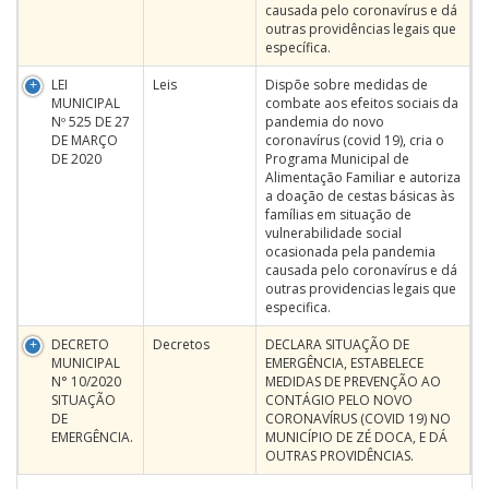
causada pelo coronavírus e dá
outras providências legais que
específica.
LEI
Leis
Dispõe sobre medidas de
MUNICIPAL
combate aos efeitos sociais da
Nº 525 DE 27
pandemia do novo
DE MARÇO
coronavírus (covid 19), cria o
DE 2020
Programa Municipal de
Alimentação Familiar e autoriza
a doação de cestas básicas às
famílias em situação de
vulnerabilidade social
ocasionada pela pandemia
causada pelo coronavírus e dá
outras providencias legais que
especifica.
DECRETO
Decretos
DECLARA SITUAÇÃO DE
MUNICIPAL
EMERGÊNCIA, ESTABELECE
N° 10/2020
MEDIDAS DE PREVENÇÃO AO
SITUAÇÃO
CONTÁGIO PELO NOVO
DE
CORONAVÍRUS (COVID 19) NO
EMERGÊNCIA.
MUNICÍPIO DE ZÉ DOCA, E DÁ
OUTRAS PROVIDÊNCIAS.