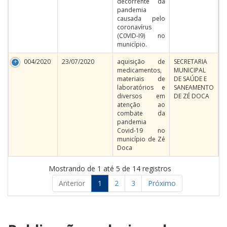
decorrente da
pandemia
causada pelo
coronavírus
(C0VID-I9) no
município.
004/2020
23/07/2020
aquisição de
SECRETARIA
medicamentos,
MUNICIPAL
materiais de
DE SAÚDE E
laboratórios e
SANEAMENTO
diversos em
DE ZÉ DOCA
atenção ao
combate da
pandemia
Covid-19 no
município de Zé
Doca
Mostrando de 1 até 5 de 14 registros
Anterior
1
2
3
Próximo