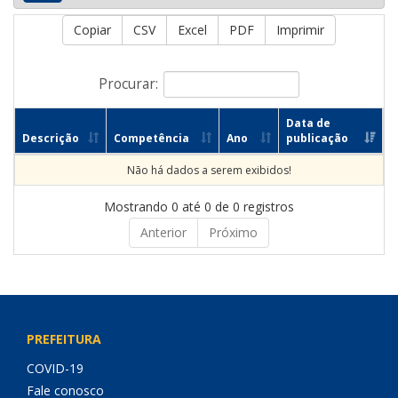
Copiar
CSV
Excel
PDF
Imprimir
Procurar:
Data de
Descrição
Competência
Ano
publicação
Não há dados a serem exibidos!
Mostrando 0 até 0 de 0 registros
Anterior
Próximo
PREFEITURA
COVID-19
Fale conosco