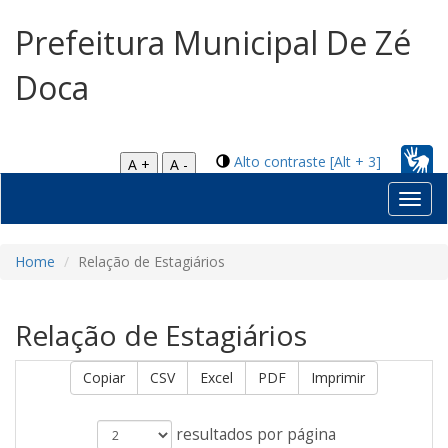
Prefeitura Municipal De Zé
Doca
Alto contraste [Alt + 3]
A +
A -
Toggl
navig
Home
Relação de Estagiários
Relação de Estagiários
Copiar
CSV
Excel
PDF
Imprimir
resultados por página