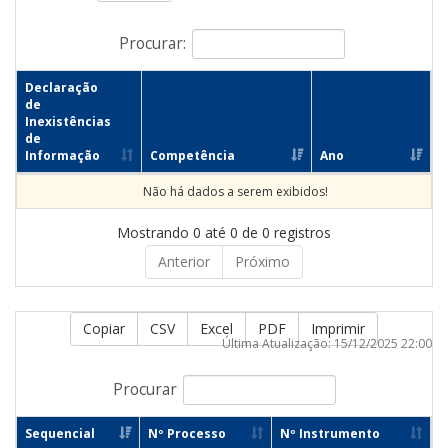
Procurar:
Declaração
de
Inexistências
de
Informação
Competência
Ano
Não há dados a serem exibidos!
Mostrando 0 até 0 de 0 registros
Anterior
Próximo
Copiar
CSV
Excel
PDF
Imprimir
Última Atualização: 15/12/2025 22:00
Procurar
Sequencial
Nº Processo
Nº Instrumento