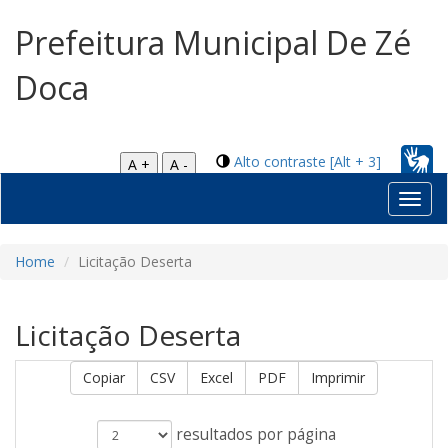
Prefeitura Municipal De Zé
Doca
Alto contraste [Alt + 3]
A +
A -
Toggl
navig
Home
Licitação Deserta
Licitação Deserta
Copiar
CSV
Excel
PDF
Imprimir
resultados por página