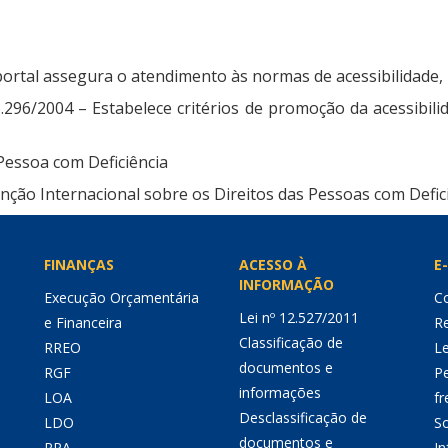
ortal assegura o atendimento às normas de acessibilidade, 
5.296/2004 – Estabelece critérios de promoção da acessibil
 Pessoa com Deficiência
ção Internacional sobre os Direitos das Pessoas com Defici
FINANÇAS
ACESSO À
E-
INFORMAÇÃO
Execução Orçamentária
Co
Lei nº 12.527/2011
e Financeira
Re
Classificação de
RREO
Le
documentos e
RGF
P
informações
LOA
fr
Desclassificação de
LDO
So
documentos e
PPA
I