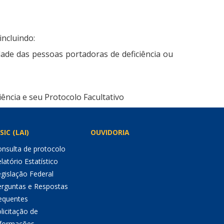
incluindo:
idade das pessoas portadoras de deficiência ou
ência e seu Protocolo Facultativo
SIC (LAI)
OUVIDORIA
nsulta de protocolo
latório Estatístico
gislação Federal
erguntas e Respostas
equentes
licitação de
nformações