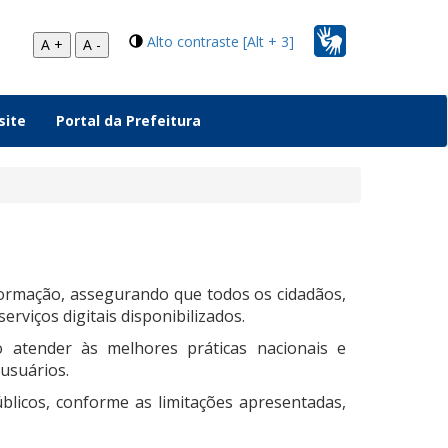
Alto contraste [Alt + 3]
A +
A -
site
Portal da Prefeitura
nformação, assegurando que todos os cidadãos,
rviços digitais disponibilizados.
do atender às melhores práticas nacionais e
usuários.
licos, conforme as limitações apresentadas,