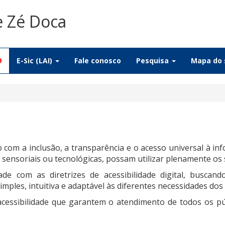
e Zé Doca
9
E-Sic (LAI)
Fale conosco
Pesquisa
Mapa do 
com a inclusão, a transparência e o acesso universal à i
sensoriais ou tecnológicas, possam utilizar plenamente os se
de com as diretrizes de acessibilidade digital, buscan
ples, intuitiva e adaptável às diferentes necessidades dos 
essibilidade que garantem o atendimento de todos os púb