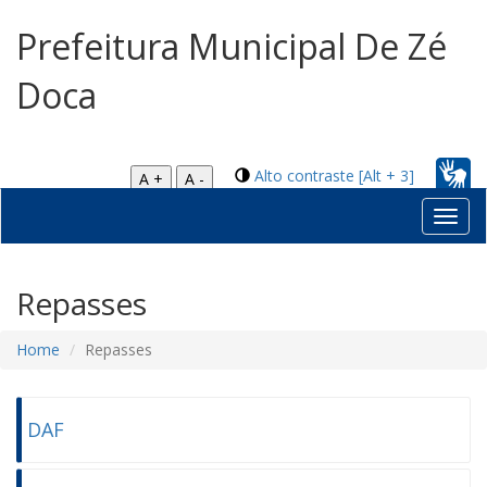
Prefeitura Municipal De Zé
Doca
Alto contraste [Alt + 3]
A +
A -
Toggl
navig
Repasses
Home
Repasses
DAF