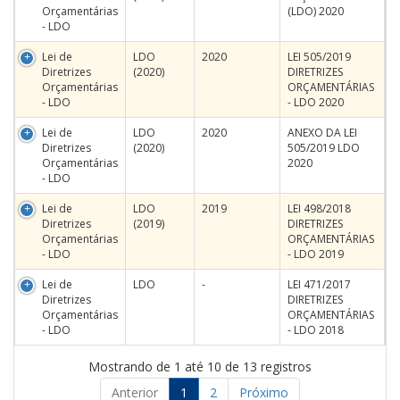
Orçamentárias
(LDO) 2020
- LDO
Lei de
LDO
2020
LEI 505/2019
Diretrizes
(2020)
DIRETRIZES
Orçamentárias
ORÇAMENTÁRIAS
- LDO
- LDO 2020
Lei de
LDO
2020
ANEXO DA LEI
Diretrizes
(2020)
505/2019 LDO
Orçamentárias
2020
- LDO
Lei de
LDO
2019
LEI 498/2018
Diretrizes
(2019)
DIRETRIZES
Orçamentárias
ORÇAMENTÁRIAS
- LDO
- LDO 2019
Lei de
LDO
-
LEI 471/2017
Diretrizes
DIRETRIZES
Orçamentárias
ORÇAMENTÁRIAS
- LDO
- LDO 2018
Mostrando de 1 até 10 de 13 registros
Anterior
1
2
Próximo