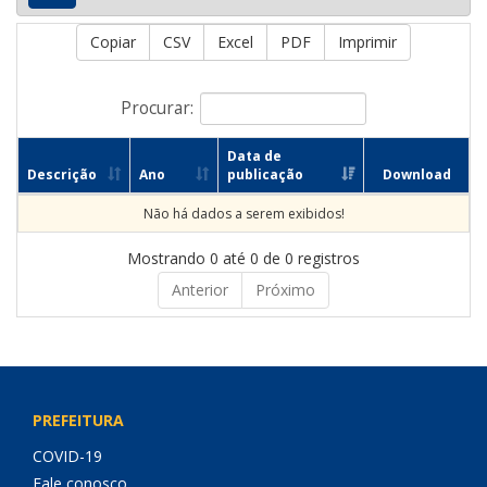
Copiar
CSV
Excel
PDF
Imprimir
Procurar:
Data de
Descrição
Ano
publicação
Download
Não há dados a serem exibidos!
Mostrando 0 até 0 de 0 registros
Anterior
Próximo
PREFEITURA
COVID-19
Fale conosco