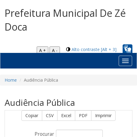
Prefeitura Municipal De Zé
Doca
Alto contraste [Alt + 3]
A +
A -
Toggl
navig
Home
Audiência Pública
Audiência Pública
Copiar
CSV
Excel
PDF
Imprimir
Procurar