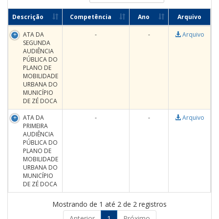
Descrição
Competência
Ano
Arquivo
ATA DA
-
-
Arquivo
SEGUNDA
AUDIÊNCIA
PÚBLICA DO
PLANO DE
MOBILIDADE
URBANA DO
MUNICÍPIO
DE ZÉ DOCA
ATA DA
-
-
Arquivo
PRIMEIRA
AUDIÊNCIA
PÚBLICA DO
PLANO DE
MOBILIDADE
URBANA DO
MUNICÍPIO
DE ZÉ DOCA
Mostrando de 1 até 2 de 2 registros
Anterior
1
Próximo