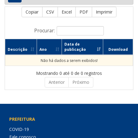
Copiar
CSV
Excel
PDF
Imprimir
Procurar:
Data de
Descrição
Ano
publicação
Download
Não há dados a serem exibidos!
Mostrando 0 até 0 de 0 registros
Anterior
Próximo
PREFEITURA
COVID-19
Fale conosco