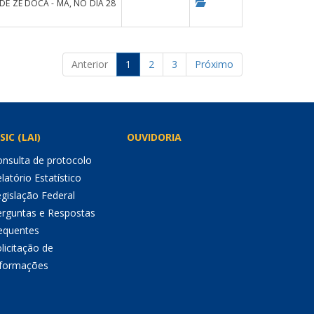
DE ZÉ DOCA - MA, NO DIA 28
Anterior
1
2
3
Próximo
SIC (LAI)
OUVIDORIA
nsulta de protocolo
latório Estatístico
gislação Federal
erguntas e Respostas
equentes
licitação de
nformações