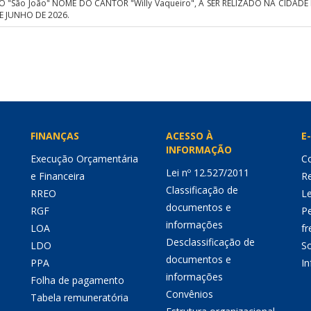
O "São João" NOME DO CANTOR "Willy Vaqueiro", A SER RELIZADO NA CIDADE 
E JUNHO DE 2026.
FINANÇAS
ACESSO À
E-
INFORMAÇÃO
Execução Orçamentária
Co
Lei nº 12.527/2011
e Financeira
Re
Classificação de
RREO
Le
documentos e
RGF
P
informações
LOA
fr
Desclassificação de
LDO
So
documentos e
PPA
I
informações
Folha de pagamento
Convênios
Tabela remuneratória