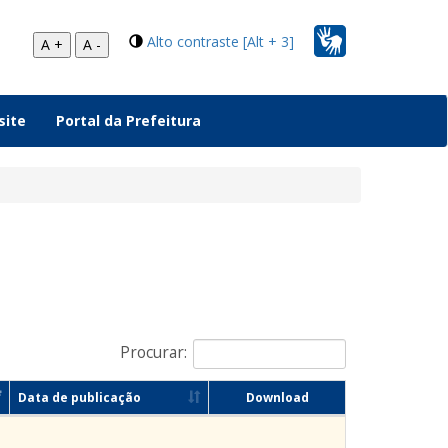
Alto contraste [Alt + 3]
A +
A -
site
Portal da Prefeitura
Procurar:
Data de publicação
Download