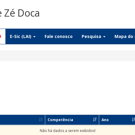
e Zé Doca
9
E-Sic (LAI)
Fale conosco
Pesquisa
Mapa do 
Competência
Ano
Não há dados a serem exibidos!