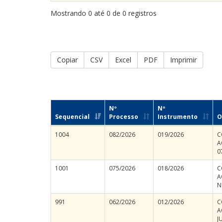
Mostrando 0 até 0 de 0 registros
Copiar
CSV
Excel
PDF
Imprimir
Nº
Nº
Sequencial
Processo
Instrumento
O
1004
082/2026
019/2026
C
A
0
1001
075/2026
018/2026
C
A
N
991
062/2026
012/2026
C
A
J