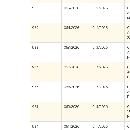
990
065/2026
015/2026
C
A
M
989
064/2026
014/2026
C
A
2
988
063/2026
013/2026
C
A
N
987
067/2026
017/2026
C
A
D
986
066/2026
016/2026
C
A
D
985
065/2026
015/2026
C
"
N
984
061/2026
011/2026
C