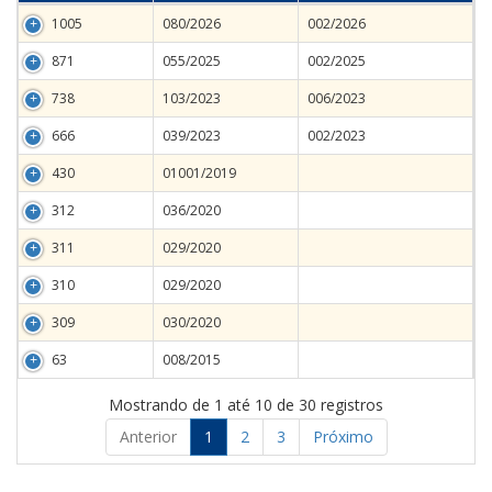
1005
080/2026
002/2026
871
055/2025
002/2025
738
103/2023
006/2023
666
039/2023
002/2023
430
01001/2019
312
036/2020
311
029/2020
310
029/2020
309
030/2020
63
008/2015
Mostrando de 1 até 10 de 30 registros
Anterior
1
2
3
Próximo