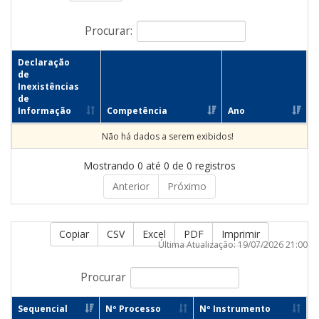
Procurar:
Declaração
de
Inexistências
de
Informação
Competência
Ano
Não há dados a serem exibidos!
Mostrando 0 até 0 de 0 registros
Anterior
Próximo
Copiar
CSV
Excel
PDF
Imprimir
Última Atualização: 19/07/2026 21:00
Procurar
Sequencial
Nº Processo
Nº Instrumento