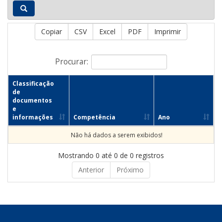
Copiar
CSV
Excel
PDF
Imprimir
Procurar:
Classificação
de
documentos
e
informações
Competência
Ano
Não há dados a serem exibidos!
Mostrando 0 até 0 de 0 registros
Anterior
Próximo