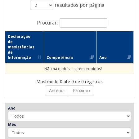
resultados por página
Procurar:
Declaração
de
Inexistências
de
Informação
Competência
Ano
Não há dados a serem exibidos!
Mostrando 0 até 0 de 0 registros
Anterior
Próximo
Ano
Mês