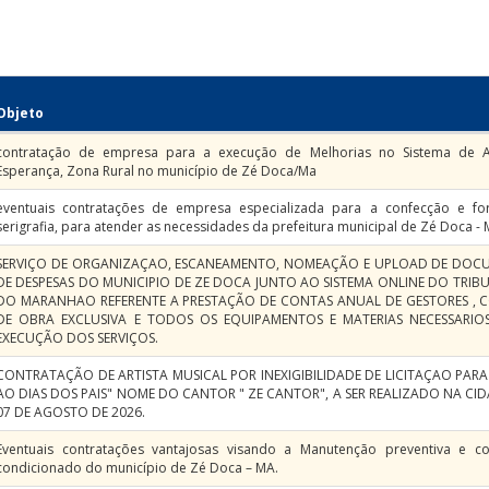
Objeto
contratação de empresa para a execução de Melhorias no Sistema de A
Esperança, Zona Rural no município de Zé Doca/Ma
eventuais contratações de empresa especializada para a confecção e f
serigrafia, para atender as necessidades da prefeitura municipal de Zé Doca -
SERVIÇO DE ORGANIZAÇAO, ESCANEAMENTO, NOMEAÇÃO E UPLOAD DE DO
DE DESPESAS DO MUNICIPIO DE ZE DOCA JUNTO AO SISTEMA ONLINE DO TRI
DO MARANHAO REFERENTE A PRESTAÇÃO DE CONTAS ANUAL DE GESTORES ,
DE OBRA EXCLUSIVA E TODOS OS EQUIPAMENTOS E MATERIAS NECESSARIO
EXECUÇÃO DOS SERVIÇOS.
CONTRATAÇÃO DE ARTISTA MUSICAL POR INEXIGIBILIDADE DE LICITAÇAO PAR
AO DIAS DOS PAIS" NOME DO CANTOR " ZE CANTOR", A SER REALIZADO NA CI
07 DE AGOSTO DE 2026.
Eventuais contratações vantajosas visando a Manutenção preventiva e c
condicionado do município de Zé Doca – MA.