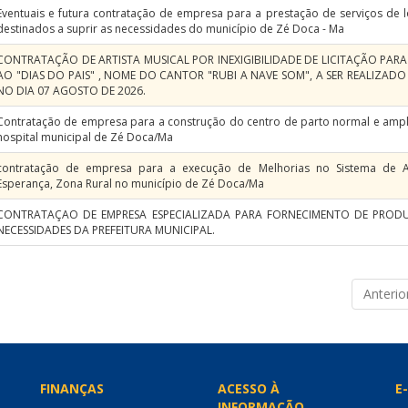
Eventuais e futura contratação de empresa para a prestação de serviços de l
destinados a suprir as necessidades do município de Zé Doca - Ma
CONTRATAÇÃO DE ARTISTA MUSICAL POR INEXIGIBILIDADE DE LICITAÇÃO PAR
AO "DIAS DO PAIS" , NOME DO CANTOR "RUBI A NAVE SOM", A SER REALIZAD
NO DIA 07 AGOSTO DE 2026.
Contratação de empresa para a construção do centro de parto normal e ampl
hospital municipal de Zé Doca/Ma
contratação de empresa para a execução de Melhorias no Sistema de A
Esperança, Zona Rural no município de Zé Doca/Ma
CONTRATAÇAO DE EMPRESA ESPECIALIZADA PARA FORNECIMENTO DE PRODU
NECESSIDADES DA PREFEITURA MUNICIPAL.
Anterio
FINANÇAS
ACESSO À
E-
INFORMAÇÃO