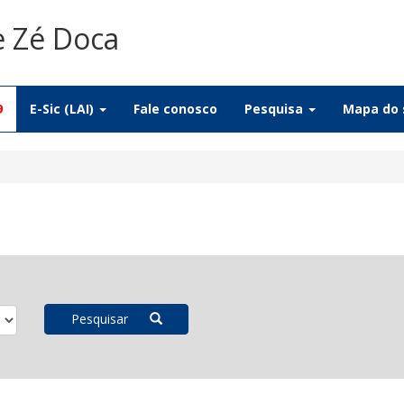
e Zé Doca
9
E-Sic (LAI)
Fale conosco
Pesquisa
Mapa do 
Pesquisar