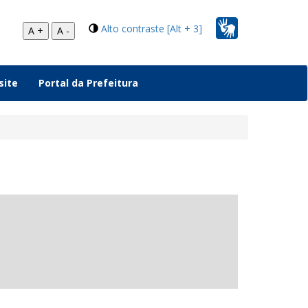
Alto contraste [Alt + 3]
A +
A -
site
Portal da Prefeitura