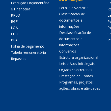
Execução Orçamentária
Co
Lei nº 12.527/2011
e Financeira
Re
Classificação de
RREO
Le
documentos e
RGF
P
informações
LOA
fr
Desclassificação de
LDO
So
documentos e
PPA
I
informações
Folha de pagamento
Convênios
Tabela remuneratória
Estrutura organizacional
Repasses
Leis e Atos Infralegais
Órgãos \ Secretarias
Prestação de Contas
Programas, projetos,
ações, obras e atividades