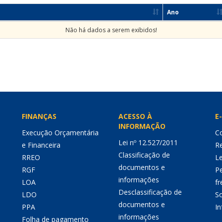
Ano
Não há dados a serem exibidos!
FINANÇAS
ACESSO À
E-
INFORMAÇÃO
Execução Orçamentária
Co
Lei nº 12.527/2011
e Financeira
Re
Classificação de
RREO
Le
documentos e
RGF
P
informações
LOA
fr
Desclassificação de
LDO
So
documentos e
PPA
I
informações
Folha de pagamento