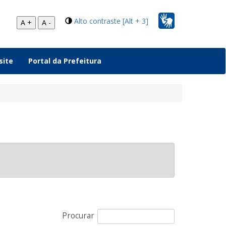
Alto contraste [Alt + 3]
A +
A -
site
Portal da Prefeitura
Procurar