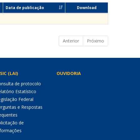
Data de publicação
Download
Anterior
Próximo
SIC (LAI)
OUVIDORIA
nsulta de protocolo
latório Estatístico
gislação Federal
erguntas e Respostas
equentes
licitação de
nformações