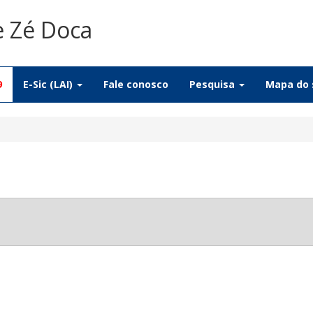
e Zé Doca
9
E-Sic (LAI)
Fale conosco
Pesquisa
Mapa do 