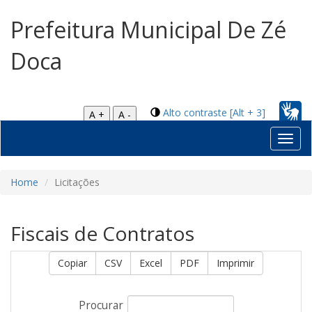
Prefeitura Municipal De Zé
Doca
Alto contraste [Alt + 3]
A +
A -
Toggl
navig
Home
Licitações
Fiscais de Contratos
Copiar
CSV
Excel
PDF
Imprimir
Procurar