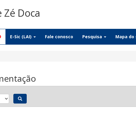
e Zé Doca
9
E-Sic (LAI)
Fale conosco
Pesquisa
Mapa do 
amentação