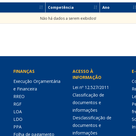
Competência
Ano
Não há dados a serem exibidos!
FINANÇAS
ACESSO À
E-
INFORMAÇÃO
Execução Orçamentária
Co
Lei nº 12.527/2011
e Financeira
Re
Classificação de
RREO
Le
documentos e
RGF
P
informações
LOA
fr
Desclassificação de
LDO
So
documentos e
PPA
I
informações
Folha de pagamento