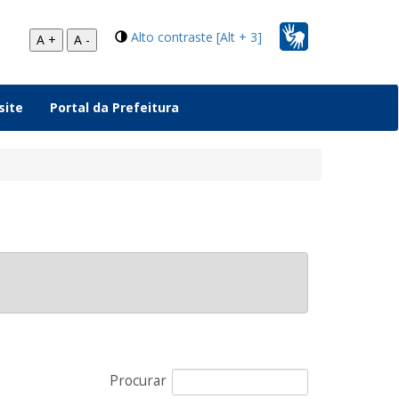
Alto contraste [Alt + 3]
A +
A -
site
Portal da Prefeitura
Procurar