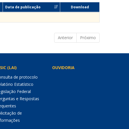
Data de publicação
Download
Anterior
Próximo
SIC (LAI)
OUVIDORIA
nsulta de protocolo
latório Estatístico
gislação Federal
erguntas e Respostas
equentes
licitação de
nformações