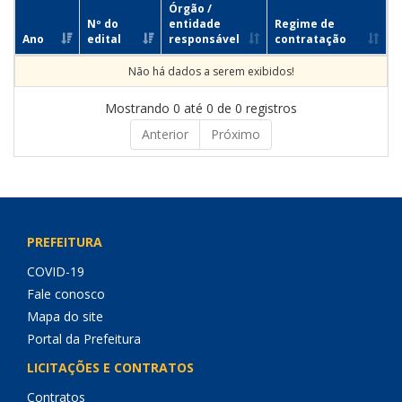
Órgão /
Nº do
entidade
Regime de
Ano
edital
responsável
contratação
Não há dados a serem exibidos!
Mostrando 0 até 0 de 0 registros
Anterior
Próximo
PREFEITURA
COVID-19
Fale conosco
Mapa do site
Portal da Prefeitura
LICITAÇÕES E CONTRATOS
Contratos