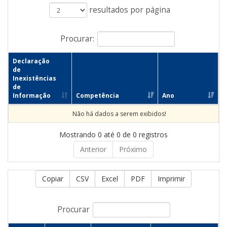
resultados por página
Procurar:
Declaração
de
Inexistências
de
Informação
Competência
Ano
Não há dados a serem exibidos!
Mostrando 0 até 0 de 0 registros
Anterior
Próximo
Copiar
CSV
Excel
PDF
Imprimir
Procurar