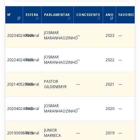
Nº
ESFERA
PARLAMENTAR
CONCEDENTE
ANO
FAVORECID
JOSIMAR
202340240004
Federal
—
2023
—
MARANHAOZINHO
JOSIMAR
202240240001
Federal
—
2022
—
MARANHAOZINHO
PASTOR
202140520006
Federal
—
2021
—
GILDENEMYR
JOSIMAR
202040240002
Federal
—
2020
—
MARANHAOZINHO
JUNIOR
201936980016
Federal
—
2019
—
MARRECA