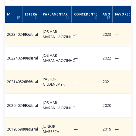
Nº
ESFERA
PARLAMENTAR
CONCEDENTE
ANO
FAVORECID
JOSIMAR
202340240004
Federal
—
2023
—
MARANHAOZINHO
JOSIMAR
202240240001
Federal
—
2022
—
MARANHAOZINHO
PASTOR
202140520006
Federal
—
2021
—
GILDENEMYR
JOSIMAR
202040240002
Federal
—
2020
—
MARANHAOZINHO
JUNIOR
201936980016
Federal
—
2019
—
MARRECA