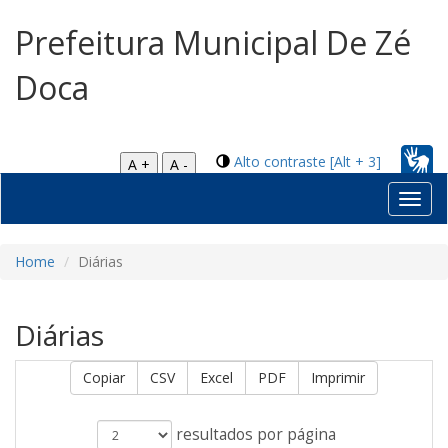
Prefeitura Municipal De Zé
Doca
Alto contraste [Alt + 3]
A +
A -
Toggl
navig
Home
Diárias
Diárias
Copiar
CSV
Excel
PDF
Imprimir
resultados por página