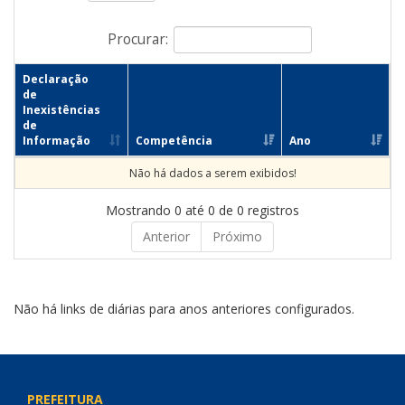
Procurar:
Declaração
de
Inexistências
de
Informação
Competência
Ano
Não há dados a serem exibidos!
Mostrando 0 até 0 de 0 registros
Anterior
Próximo
Não há links de diárias para anos anteriores configurados.
PREFEITURA