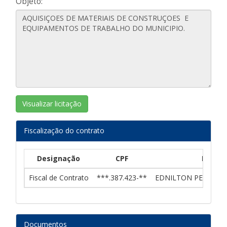
Objeto:
Visualizar licitação
Fiscalização do contrato
Designação
CPF
Nome
Fiscal de Contrato
***.387.423-**
EDNILTON PEREIRA
Documentos