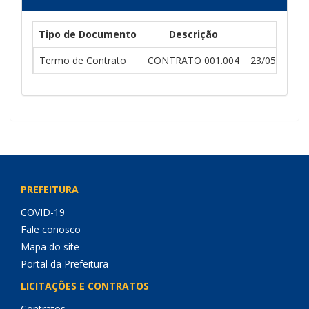
Tipo de Documento
Descrição
Dt Env
Termo de Contrato
CONTRATO 001.004
23/05/2026 2
PREFEITURA
COVID-19
Fale conosco
Mapa do site
Portal da Prefeitura
LICITAÇÕES E CONTRATOS
Contratos